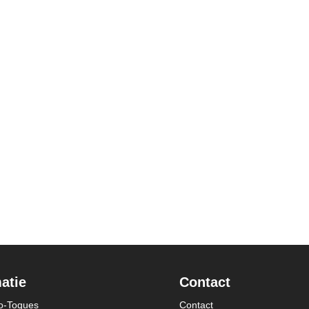
atie
Contact
o-Toques
Contact