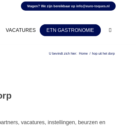
Vragen? We zijn bereikbaar op
info@euro-toques.nl
VACATURES
ETN GASTRONOMIE
U bevindt zich hier:
Home
/
hop uit het dorp
orp
artners, vacatures, instellingen, beurzen en