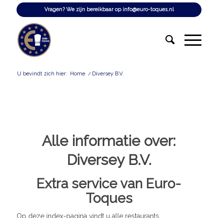
Vragen? We zijn bereikbaar op
info@euro-toques.nl
U bevindt zich hier:
Home
/
Diversey B.V.
Alle informatie over:
Diversey B.V.
Extra service van Euro-
Toques
Op deze index-pagina vindt u alle restaurants,